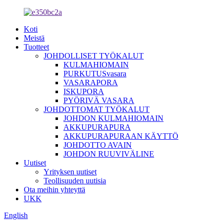
Koti
Meistä
Tuotteet
JOHDOLLISET TYÖKALUT
KULMAHIOMAIN
PURKUTUSvasara
VASARAPORA
ISKUPORA
PYÖRIVÄ VASARA
JOHDOTTOMAT TYÖKALUT
JOHDON KULMAHIOMAIN
AKKUPURAPURA
AKKUPURAPURAAN KÄYTTÖ
JOHDOTTO AVAIN
JOHDON RUUVIVÄLINE
Uutiset
Yrityksen uutiset
Teollisuuden uutisia
Ota meihin yhteyttä
UKK
English