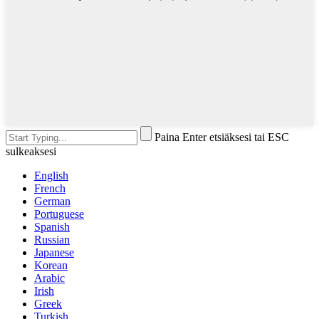
Paina Enter etsiäksesi tai ESC
sulkeaksesi
English
French
German
Portuguese
Spanish
Russian
Japanese
Korean
Arabic
Irish
Greek
Turkish